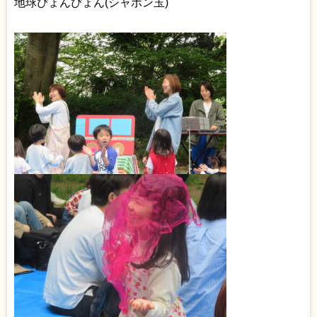
地球ぴょんぴょん(シャボン玉)