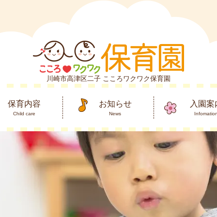
川崎市高津区二子 こころワクワク保育園
保育内容
お知らせ
入園案
Child care
News
Infomatio