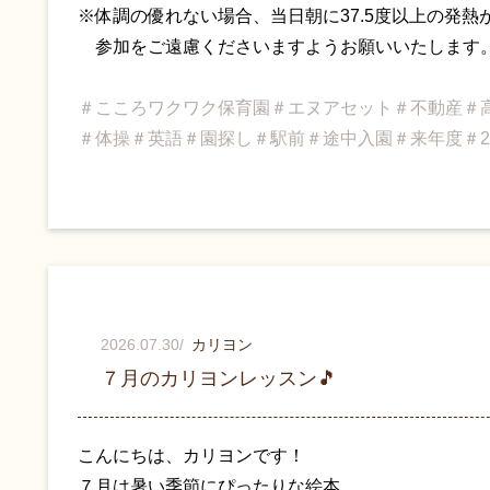
※体調の優れない場合、当日朝に37.5度以上の発熱
参加をご遠慮くださいますようお願いいたします
＃こころワクワク保育園＃エヌアセット＃不動産＃
＃体操＃英語＃園探し＃駅前＃途中入園＃来年度＃202
2026.07.30
/
カリヨン
７月のカリヨンレッスン🎵
こんにちは、カリヨンです！
７月は暑い季節にぴったりな絵本、